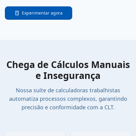
Escalas
Experimentar agora
Teste
diferentes
configurações
de escala,
visualize
resultados e
encontre o
Chega de Cálculos Manuais
melhor arranjo
e Insegurança
para sua
equipe, sem
Nossa suíte de calculadoras trabalhistas
compromisso.
automatiza processos complexos, garantindo
precisão e conformidade com a CLT.